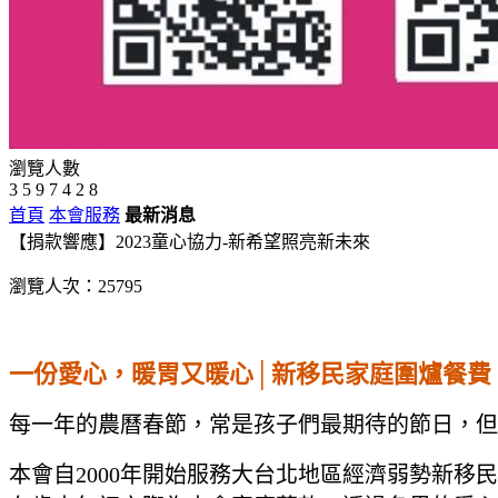
瀏覽人數
3
5
9
7
4
2
8
首頁
本會服務
最新消息
【捐款響應】2023童心協力-新希望照亮新未來
瀏覽人次：25795
一份愛心，暖胃又暖心│新移民家庭圍爐餐費
每一年的農曆春節，常是孩子們最期待的節日，但
本會自2000年開始服務大台北地區經濟弱勢新移民