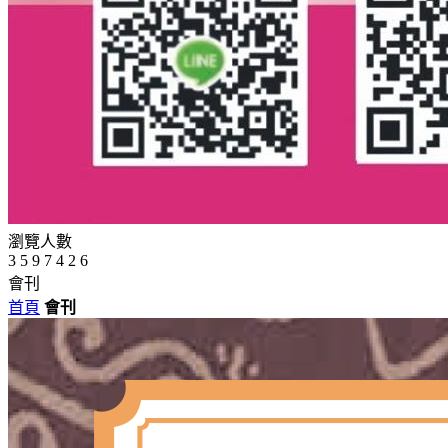
瀏覽人數
3
5
9
7
4
2
6
會刊
首頁
會刊