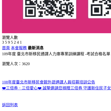
瀏覽人數
3
5
9
5
2
4
1
首頁
本會服務
最新消息
109年度 臺北市新移民通譯人力庫專業訓練課程 -考試合格名單
瀏覽人次：3620
108年度臺北市新移民會館外語通譯人員招募培訓公告
❤️三倍券．三倍愛心❤️ 誠摯邀請您捐贈三倍券 守護新住民子
返回列表