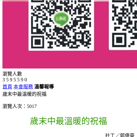
瀏覽人數
3
5
9
5
5
9
0
首頁
本會服務
溫馨報導
歲末中最溫暖的祝福
瀏覽人次：5017
歲末中最溫暖的祝福
社工／郭偉豪