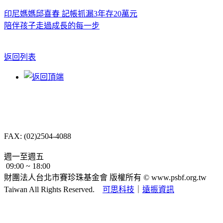
印尼媽媽邱喜春 記帳抓漏3年存20萬元
陪伴孩子走過成長的每一步
返回列表
10487 台北市中山區
長春路232號4樓
TEL: (02)2504-8088
FAX: (02)2504-4088
psbf.tt@msa.hinet.net
週一至週五
09:00 ~ 18:00
財團法人台北市賽珍珠基金會 版權所有 ©
www.psbf.org.tw
Taiwan All Rights Reserved.
可思科技
｜
遠振資訊